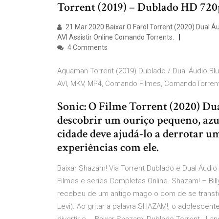
Torrent (2019) – Dublado HD 72
21 Mar 2020 Baixar O Farol Torrent (2020) Dual 
AVI Assistir Online Comando Torrents.
4 Comments
Aquaman Torrent (2019) Dublado / Dual Áudio Bl
AVI, MKV, MP4, Comando Filmes, ComandoTorrent
Sonic: O Filme Torrent (2020) Dua
descobrir um ouriço pequeno, azu
cidade deve ajudá-lo a derrotar u
experiências com ele.
Baixar Shazam! Via Torrent Dublado e Dual Áudio
Filmes e series Completas Online. Shazam! – Bil
recebeu de um antigo mago o dom de se transf
Levi). Ao gritar a palavra SHAZAM!, o adolescen