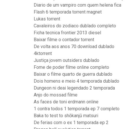
Diario de um vampiro com quem helena fica
Flash 6 temporada torrent magnet
Lukas torrent
Cavaleiros do zodiaco dublado completo
Ficha tecnica frontier 2013 diesel
Baixar filme o contador torrent
De volta aos anos 70 download dublado
4ktorrent
Justiça jovem outsiders dublado
Fome de poder filme online completo
Baixar o filme quarto de guerra dublado
Dois homens e meio 4 temporada dublado
Dungeon ni deai legendado 2 temporada
Anjo do mossad filme
As faces de toni erdmann online
1 contra todos 1 temporada ep 7 completo
Baka to test to shōkanjū matsuri
De ferias com o ex 1 temporada ep 2