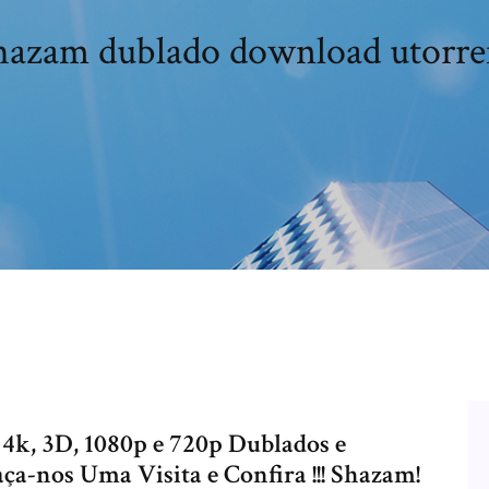
hazam dublado download utorre
 4k, 3D, 1080p e 720p Dublados e
a-nos Uma Visita e Confira !!! Shazam!