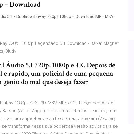
0p – Download
Áudio 5.1 / Dublado BluRay 720p | 1080p – Download MP4 MKV
uRay 720p | 1080p Legendado 5.1 Download - Baixar Magnet
s, Bludv
l Áudio 5.1 720p, 1080p e 4K. Depois de
l e rápido, um policial de uma pequena
m gênio do mal que deseja fazer
 BluRay 1080p, 720p, 3D, MKV, MP4 e 4k. Lançamentos de
ly Batson (Asher Angel) tem apenas 14 anos de idade, mas
ormar num super-herói adulto chamado Shazam (Zachary
te se transforma nessa sua poderosa versão adulta para se