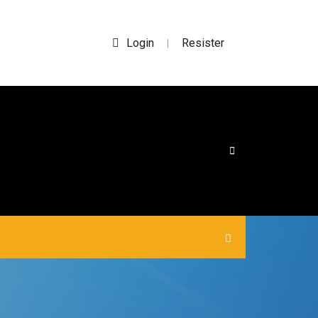
Login
Resister
|