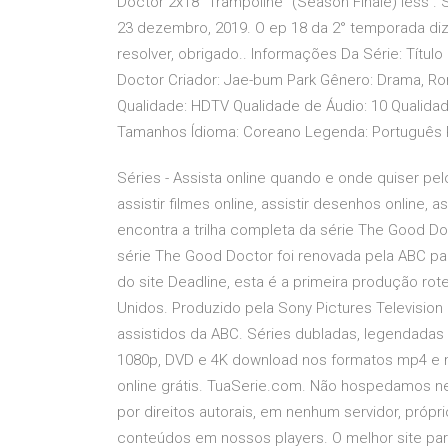
Doctor 2x18 "Trampoline" (Season Finale) less .
23 dezembro, 2019. O ep 18 da 2° temporada diz
resolver, obrigado.. Informações Da Série: Título
Doctor Criador: Jae-bum Park Gênero: Drama, R
Qualidade: HDTV Qualidade de Áudio: 10 Qualida
Tamanhos Ídioma: Coreano Legenda: Português 
Séries - Assista online quando e onde quiser pelo 
assistir filmes online, assistir desenhos online, 
encontra a trilha completa da série The Good D
série The Good Doctor foi renovada pela ABC p
do site Deadline, esta é a primeira produção ro
Unidos. Produzido pela Sony Pictures Televisio
assistidos da ABC. Séries dubladas, legendadas e
1080p, DVD e 4K download nos formatos mp4 e mkv
online grátis. TuaSerie.com. Não hospedamos n
por direitos autorais, em nenhum servidor, próp
conteúdos em nossos players. O melhor site para