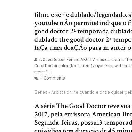
filme e serie dublado/legendado. s
youtube nÃo permite! indique o fi
good doctor 2ª temporada dublado
dublado the good doctor 2ª temp
faÇa uma doaÇÃo para m anter o f
r/GoodDoctor: For the ABC TV medical drama "Th
Good Doctor online(No Torrent) anyone know if the bel
series?
1 Comments
Séries - Assista online quando e onde quiser pel
A série The Good Doctor teve sua
2017, pela emissora American B
Segunda-feiras, possui3 temporada
episódios tem duração de 45 minu