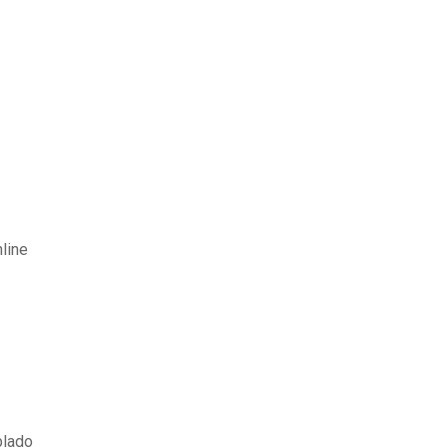
line
blado