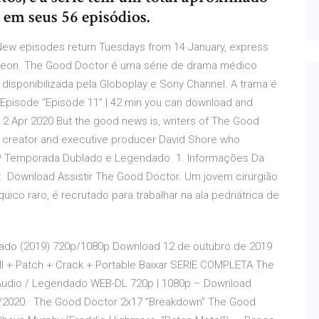
 em seus 56 episódios.
New episodes return Tuesdays from 14 January, express
urgeon The Good Doctor é uma série de drama médico
 disponibilizada pela Globoplay e Sony Channel. A trama é
Episode “Episode 11” | 42 min you can download and
2 Apr 2020 But the good news is, writers of The Good
es creator and executive producer David Shore who
1ª Temporada Dublado e Legendado. 1. Informações Da
asil: Download Assistir The Good Doctor. Um jovem cirurgião
ico raro, é recrutado para trabalhar na ala pedriátrica de
lado (2019) 720p/1080p Download 12 de outubro de 2019
ull + Patch + Crack + Portable Baixar SERIE COMPLETA The
Áudio / Legendado WEB-DL 720p | 1080p – Download
20 · The Good Doctor 2x17 "Breakdown" The Good