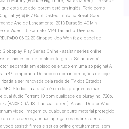
 Shaun Murphy (Freddie Highmore, “Bates Motel”), … Rasec -
 que está dublado, porém está em inglês. Teria como
 Original: 굿 닥터 / Goot Dakteo Título no Brasil: Good
omance Ano de Lançamento: 2013 Duração: 40 Min
de de Vídeo: 10 Formato: MP4 Tamanho: Diversos
REUPADO 06-02-20 Sinopse: Joo Won faz o papel de
Globoplay. Play Series Online - assistir series online,
assistir animes online totalmente grátis. Só aqui você
octor, separada em episódios e tudo em uma só página! A
ara a 4ª temporada. De acordo com informações de hoje
teirizada a ser renovada pela rede de TV dos Estados
n e ABC Studios, a atração é um dos programas mais
 dual áudio Torrent 10 com qualidade de bluray, hd, 720p,
 [BAIXE GRÁTIS - Lacraia Torrent]. Assistir Doctor Who
enhum vídeo, imagem ou qualquer outro material protegido
rio ou de terceiros, apenas agregamos os links destes
 você assistir filmes e séries online gratuitamente, sem