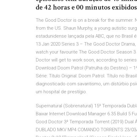
de 42 horas e 00 minutos exibidos
The Good Doctor is on a break for the summer. 
from the US. Shaun Murphy, a young autistic s
estadunidense lançada pela ABC, que no Brasil é
13 Jan 2020 Series 3 – The Good Doctor Drama, 
watch your favourite The Good Doctor Season 3 
Doctor will get to work soon, according to seri
Download Doom Patrol (Patrulha do Destino) – 
Série: Título Original: Doom Patrol. Título no Br
diagnosticado com savantismo, um distúrbio psíqu
um hospital de prestígio.
Supernatural (Sobrenatural) 15ª Temporada Dub
Baixar Internet Download Manager 6.35 Build 5 F
Good Doctor 3ª Temporada Torrent (2019) Dual 
DUBLADO MKV MP4 COMANDO TORRENTS 23/03/20