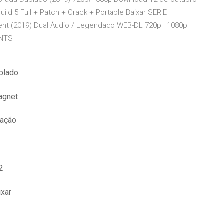
ild 5 Full + Patch + Crack + Portable Baixar SERIE
t (2019) Dual Áudio / Legendado WEB-DL 720p | 1080p –
NTS
ublado
magnet
cação
2
ixar