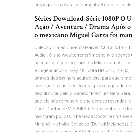
propagandas chatas e compatível com seu celul
Séries Download. Série 1080P O 
Ação / Aventura / Drama Após o a
o mexicano Miguel Garza foi man
Coleção Filmes Universo Marvel 2008 a 2019 – T
Áudio . O site www.torrentsfilmeshd.tv é apen
apenas agrega e organiza os links externos. Th
e Legendados BluRay, 4K , Ultra HD, UHD, 2160p, 
através dos banners aqui do site, para que o me
começo do ano, decidi optar pelo os geradores p
decidi optar pelo o Gerador Premium Gera Gera,
que ele não remunera o site com as revendas, p
Good Doctor. SEM SPOILER. Sem sombra de dúvid
não foram poucas. The Good Doctor é uma série
Murphy), Nicholas Gonzalez (Dr. Neil Melendez).
episódios Supernatural (Sobrenatural) 15ª Tem