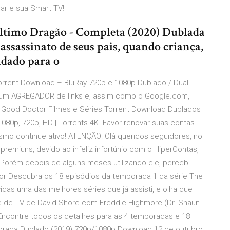
ar e sua Smart TV!
Último Dragão - Completa (2020) Dublada
ssassinato de seus pais, quando criança,
dado para o
orrent Download – BluRay 720p e 1080p Dublado / Dual
as um AGREGADOR de links e, assim como o Google.com,
e Good Doctor Filmes e Séries Torrent Download Dublados
1080p, 720p, HD | Torrents 4K. Favor renovar suas contas
smo continue ativo! ATENÇÃO: Olá queridos seguidores, no
remiuns, devido ao infeliz infortúnio com o HiperContas,
 Porém depois de alguns meses utilizando ele, percebi
or Descubra os 18 episódios da temporada 1 da série The
as uma das melhores séries que já assisti, e olha que
 de TV de David Shore com Freddie Highmore (Dr. Shaun
 Encontre todos os detalhes para as 4 temporadas e 18
porada Dublado (2019) 720p/1080p Download 12 de outubro