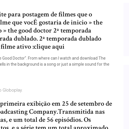
ite para postagem de filmes que o
lme que vocÊ gostaria de inicio » the
 » the good doctor 2ª temporada
orada dublado. 2ª temporada dublado
ilme ativo :clique aqui
e Good Doctor". From where can I watch and download The
ls in the background is a song or just a simple sound for the
o Globoplay.
 primeira exibição em 25 de setembro de
roadcasting Company.Transmitida nas
s, e um total de 56 episódios. Os
tos, e a série tem um total aproximado